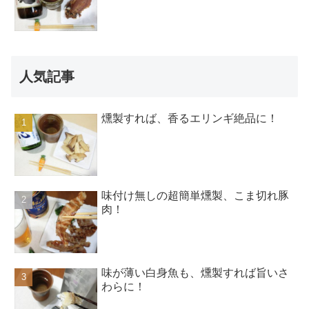
人気記事
燻製すれば、香るエリンギ絶品に！
味付け無しの超簡単燻製、こま切れ豚
肉！
味が薄い白身魚も、燻製すれば旨いさ
わらに！