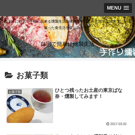
MENU
気ままに自宅で手軽に出来る燻製生活の体験です。意外と簡単に出来て、一味
違った食生活を楽しみます。
自宅で簡単に燻製生活
お菓子類
ひとつ残ったお土産の東京ばな
お菓子類
奈・燻製してみます！
2017.03.02