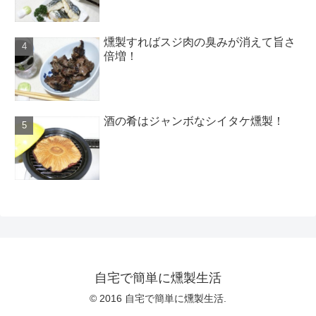
燻製すればスジ肉の臭みが消えて旨さ
倍増！
酒の肴はジャンボなシイタケ燻製！
自宅で簡単に燻製生活
© 2016 自宅で簡単に燻製生活.