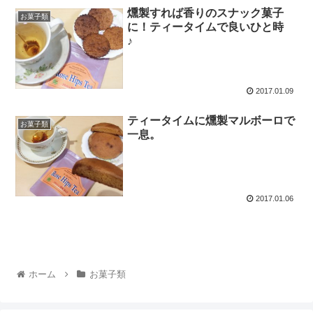
燻製すれば香りのスナック菓子
お菓子類
に！ティータイムで良いひと時
♪
2017.01.09
ティータイムに燻製マルボーロで
お菓子類
一息。
2017.01.06
ホーム
お菓子類