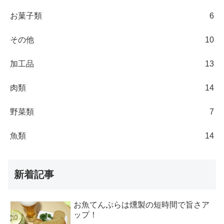
お菓子類
6
その他
10
加工品
13
肉類
14
野菜類
7
魚類
14
新着記事
お魚てんぷらは燻製の短時間で旨さア
ップ！