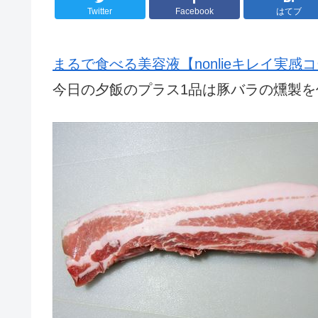
Twitter
Facebook
はてブ
まるで食べる美容液【nonlieキレイ実感
今日の夕飯のプラス1品は豚バラの燻製を