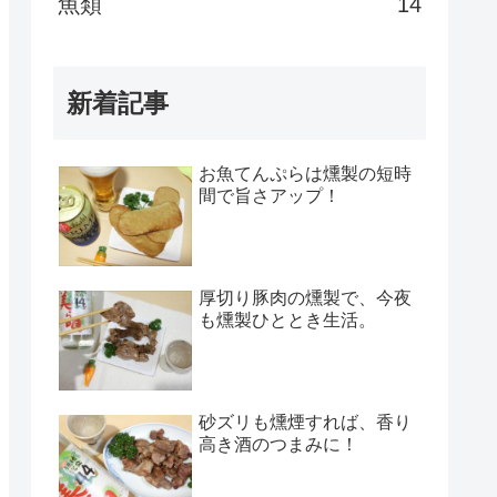
魚類
14
新着記事
お魚てんぷらは燻製の短時
間で旨さアップ！
厚切り豚肉の燻製で、今夜
も燻製ひととき生活。
砂ズリも燻煙すれば、香り
高き酒のつまみに！