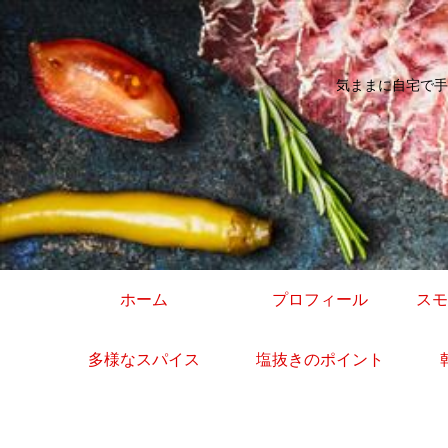
気ままに自宅で手
ホーム
プロフィール
スモ
多様なスパイス
塩抜きのポイント