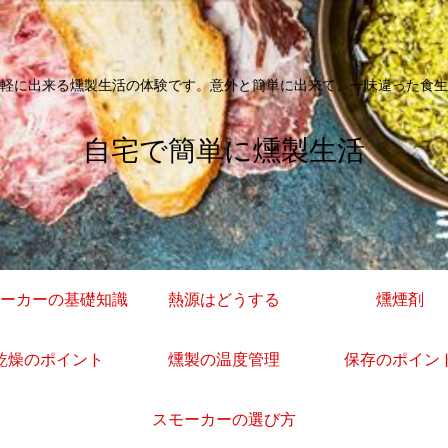
軽に出来る燻製生活の体験です。意外と簡単に出来て、一味違った食生
自宅で簡単に燻製生活
ーカーの基礎知識
熱源はどうする
燻煙剤
乾燥のポイント
燻製の温度管理
保存のポイン
スモーカーの選び方