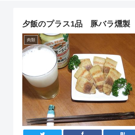
夕飯のプラス1品 豚バラ燻製 
肉類