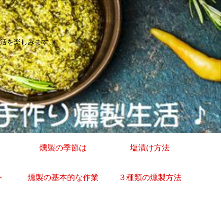
活を楽しみます。
燻製の季節は
塩漬け方法
ト
燻製の基本的な作業
３種類の燻製方法