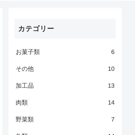
カテゴリー
お菓子類
6
その他
10
加工品
13
肉類
14
野菜類
7