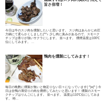
肉類
旨さ倍増！
今日は牛のスジ肉を燻製したいと思います。 スジ肉はあらかじめ圧
力鍋にて柔らかくしました(^^♪ 少し肉に臭みがあるので、スモーク
チップは香りが強いサクラにします。 並べます。 燻煙温度は100℃
位にしてみます。 ...
鴨肉を燻製にしてみます！
肉類
毎日の晩酌に燻製が無いと物足りない日々になっています( ^)o(^ ) 今
日は合鴨の薄切りの肉を燻煙してみたいと思います！ 燻製のスモー
クチップはりんごにします。 並べます。 温度は110℃位にしてみま
す。 時...