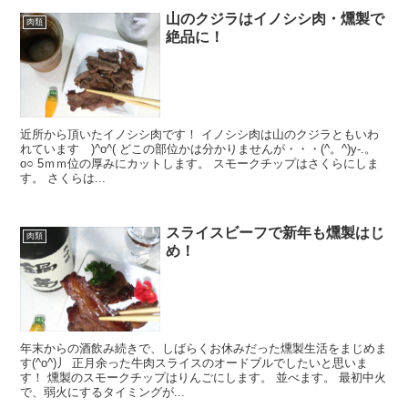
山のクジラはイノシシ肉・燻製で
肉類
絶品に！
近所から頂いたイノシシ肉です！ イノシシ肉は山のクジラともいわ
れています )^o^( どこの部位かは分かりませんが・・・(^。^)y-.。
o○ 5ｍｍ位の厚みにカットします。 スモークチップはさくらにしま
す。 さくらは...
スライスビーフで新年も燻製はじ
肉類
め！
年末からの酒飲み続きで、しばらくお休みだった燻製生活をまじめま
す(^o^)丿 正月余った牛肉スライスのオードブルでしたいと思いま
す！ 燻製のスモークチップはりんごにします。 並べます。 最初中火
で、弱火にするタイミングが...