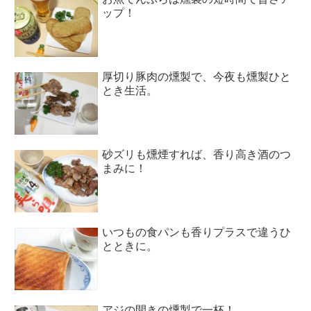
ップ！
厚切り豚肉の燻製で、今夜も燻製ひと
とき生活。
砂ズリも燻煙すれば、香り高き酒のつ
まみに！
いつもの食パンも香りプラスで違うひ
とときに。
アジの開きの燻製で一杯！