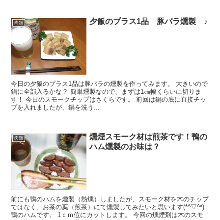
夕飯のプラス1品 豚バラ燻製 ♪
肉類
今日の夕飯のプラス1品は豚バラの燻製を作ってみます。 大きいので
鍋に全部入るかな？ 簡単燻製なので、まずは1㎝幅くらいに切りま
す！ 今日のスモークチップはさくらです。 前回は鍋の底に直接チッ
プを入れましたが、鍋を洗う...
燻煙スモーク材は煎茶です！鴨の
肉類
ハム燻製のお味は？
前にも鴨のハムを燻製（熱燻）しましたが、スモーク材を木のチップ
ではなく、お茶の葉（煎茶）にて燻製してみたいと思います(*^▽^*)
鴨のハムです。 1ｃｍ位にカットします。 今回の燻煙剤は木のスモ