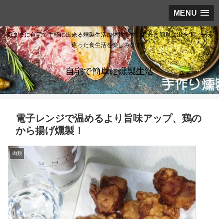
MENU
気ままに自宅で手軽に出来る燻製生活の体験です。意外と簡単に出来て、一味
違った食生活を楽しみます。
自宅で簡単に燻製生活
電子レンジで温めるより旨味アップ、鶏の
から揚げ燻製！
肉類