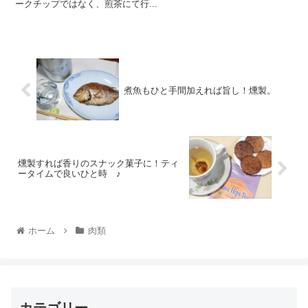
ークチップではなく、煎茶にて行...
煮魚もひと手間加えれば旨し！燻製。
燻製すれば香りのスナック菓子に！ティ
ータイムで良いひと時 ♪
ホーム
肉類