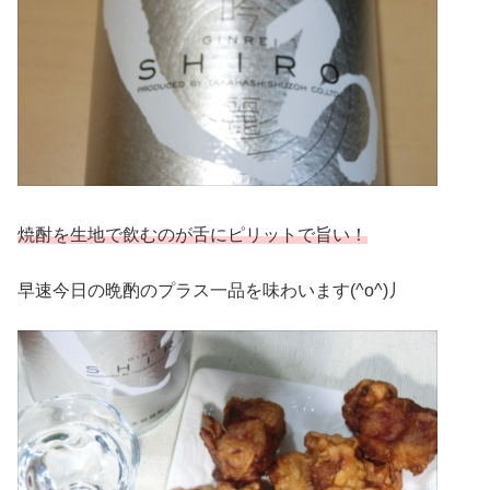
焼酎を生地で飲むのが舌にピリットで旨い！
早速今日の晩酌のプラス一品を味わいます(^o^)丿