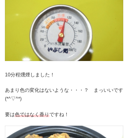
10分程燻煙しました！
あまり色の変化はないような・・・？ まっいいです
(*^▽^*)
要は
色ではなく香り
ですね！