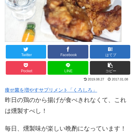
Twitter
Facebook
はてブ
Pocket
LINE
コピー
2019.08.27
2017.01.08
痩せ菌を増やすサプリメント「くろしろ」
昨日の鶏のから揚げが食べきれなくて、これ
は燻製すべし！
毎日、燻製味が楽しい晩酌になっています！